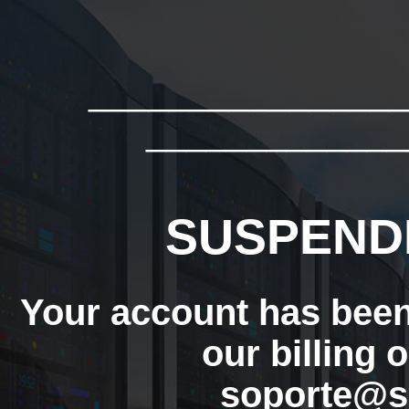
_______________
_____________
SUSPEND
Your account has bee
our billing 
soporte@s