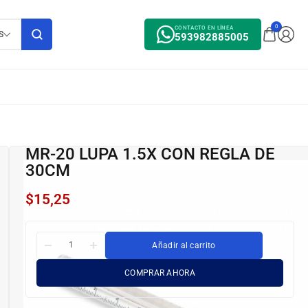
0
CONTACTO EN LÍNEA
S
593982885005
MR-20 LUPA 1.5X CON REGLA DE
30CM
$
15,25
Añadir al carrito
COMPRAR AHORA
MR-20