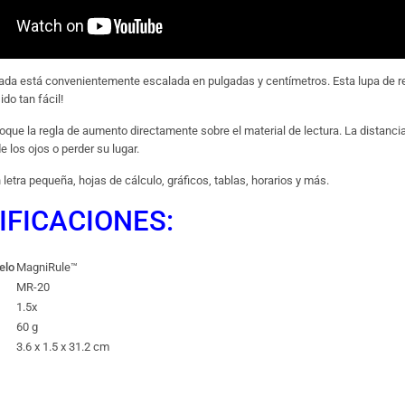
ada está convenientemente escalada en pulgadas y centímetros. Esta lupa de regla
do tan fácil!
ue la regla de aumento directamente sobre el material de lectura. La distancia 
 los ojos o perder su lugar.
n letra pequeña, hojas de cálculo, gráficos, tablas, horarios y más.
IFICACIONES:
elo
MagniRule™
MR-20
1.5x
60 g
3.6 x 1.5 x 31.2 cm