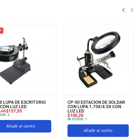
!
0 LUPA DE ESCRITORIO
CP-50 ESTACION DE SOLDAR
 CON LUZ LED
CON LUPA 1.75X/4.5X CON
,46
$
157,55
LUZ LED
OCK:
2
$
100,20
IN STOCK:
1
Añadir al carrito
Añadir al carrito