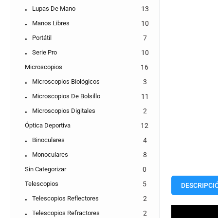
Lupas De Mano
13
Manos Libres
10
Portátil
7
Serie Pro
10
Microscopios
16
Microscopios Biológicos
3
Microscopios De Bolsillo
11
Microscopios Digitales
2
Óptica Deportiva
12
Binoculares
4
Monoculares
8
Sin Categorizar
0
Telescopios
5
DESCRIPCI
Telescopios Reflectores
2
Telescopios Refractores
2