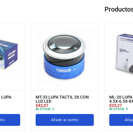
Producto
™ LUPA
MT-33 LUPA TACTIL 3X CON
ML-20 LUPA
LUZ LED
4.5X-6.5X-8
$
42,07
$
25,27
IN STOCK:
2
IN STOCK:
9
ito
Añadir al carrito
Añadi