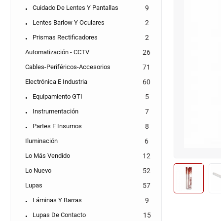
Cuidado De Lentes Y Pantallas
9
Lentes Barlow Y Oculares
2
Prismas Rectificadores
2
Automatización - CCTV
26
Cables-Periféricos-Accesorios
71
Electrónica E Industria
60
Equipamiento GTI
5
Instrumentación
7
Partes E Insumos
8
Iluminación
6
Lo Más Vendido
12
Lo Nuevo
52
Lupas
57
Láminas Y Barras
9
Lupas De Contacto
15