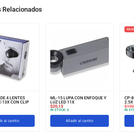
s Relacionados
SALE
 DE 4 LENTES
ML-15 LUPA CON ENFOQUE Y
CP-8
X-13X CON CLIP
LUZ LED 11X
2.5X
$
20,13
$
190
IN STOCK:
6
IN ST
r al carrito
Añadir al carrito