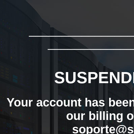
_______________
_____________
SUSPEND
Your account has bee
our billing 
soporte@s