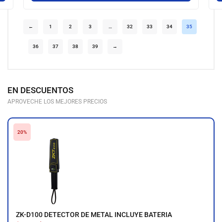
←
1
2
3
…
32
33
34
35
36
37
38
39
→
EN DESCUENTOS
APROVECHE LOS MEJORES PRECIOS
20%
ZK-D100 DETECTOR DE METAL INCLUYE BATERIA