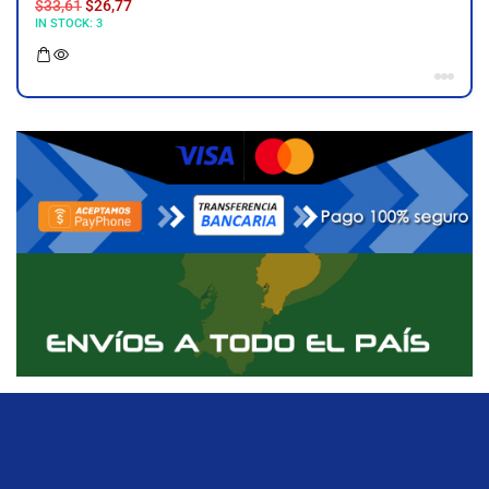
$
33,61
$
26,77
IN STOCK:
3