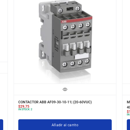
CONTACTOR ABB AF09-30-10-11| (20-60VUC)
M
$
29,75
4
IN STOCK:
2
$
IN
Añadir al carrito